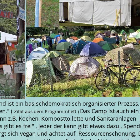
nd ist ein basischdemokratisch organisierter Prozes
en." (
Das Camp ist auch ein 
Zitat aus dem Programmheft )
nn z.B. Kochen, Komposttoilette und Sanitäranlagen r
es gibt es frei" , jeder der kann gibt etwas dazu , Spe
rgt sich vegan und achtet auf Ressourcenschonung. D