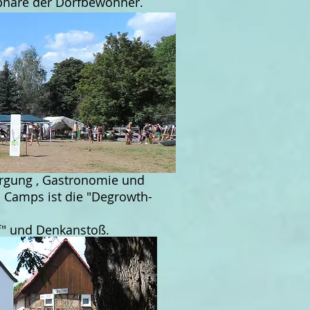
sphäre der Dorfbewohner.
orgung , Gastronomie und
 Camps ist die "Degrowth-
rf" und Denkanstoß.