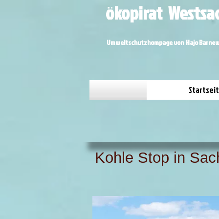
ökopirat Wests
Umweltschutzhompage von Hajo Barnew
Startsei
Kohle Stop in Sa
in Bilder