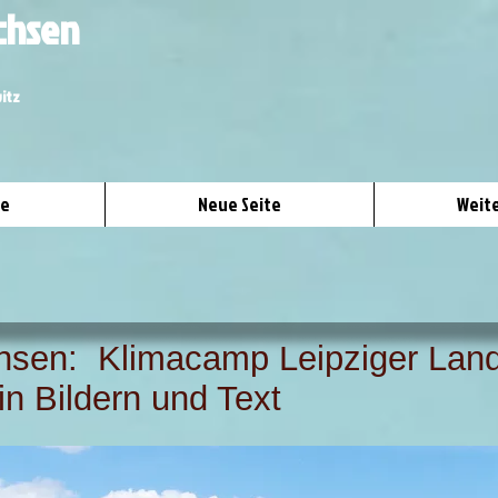
achsen
itz
te
Neue Seite
Weite
chsen: Klimacamp Leipziger Lan
n und Text