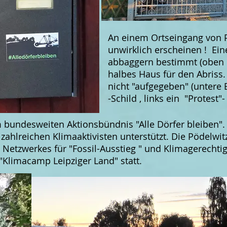
An einem Ortseingang von Pö
unwirklich erscheinen ! Ei
abbaggern bestimmt (oben l
halbes Haus für den Abriss.
nicht "aufgegeben" (untere B
-Schild , links ein "Protest"
 b
undesweiten Aktionsbündnis "Alle Dörfer bleiben". 
lreichen Klimaaktivisten unterstützt. Die Pödelwitzer
n Netzwerkes für "Fossil-Ausstieg " und Klimagerechtig
"Klimacamp Leipziger Land" statt.